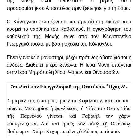
της Μονής είναι πιθανότατα το μέρος όπου
προσορμίστηκε ο Απόστολος πριν ξεκινήσει για τη Σάμο.
Ο Κόντογλου φιλοτέχνησε μια πρωτότυπη εικόνα που
κοσμεί το νάρθηκα του Καθολικού. Η αγιογράφηση του
καθολικού της Μονής έγινε από τον Κωνσταντίνο
Γεωργακόπουλο, με βάση σχέδια του Κόντογλου.
Είναι γυναικείο μοναστήρι, μέχρι πρότινος άβατο για τους
άνδρες. Διαθέτει μικρό ξενώνα. Η Ιερά Μονή υπάγεται
στην Ιερά Μητρόπολη Χίου, Ψαρών και Οινουσσών.
Ἀπολυτίκιον Εὐαγγελισμοῦ της Θεοτόκου.
Ἦχος δ’.
Σήμερον τῆς σωτηρίας ἡμῶν τὸ Κεφάλαιον, καὶ τοῦ ἀπ᾽
αἰῶνος Μυστηρίου ἡ φανέρωσις· ὁ Υἱὸς τοῦ Θεοῦ, Υἱὸς
τῆς Παρθένου γίνεται, καὶ Γαβριήλ τὴν χάριν
εὐαγγελίζεται. Διὸ καὶ ἡμεῖς σὺν αὐτῷ τῇ Θεοτόκῳ
βοήσωμεν· Χαῖρε Κεχαριτωμένη, ὁ Κύριος μετὰ σοῦ.