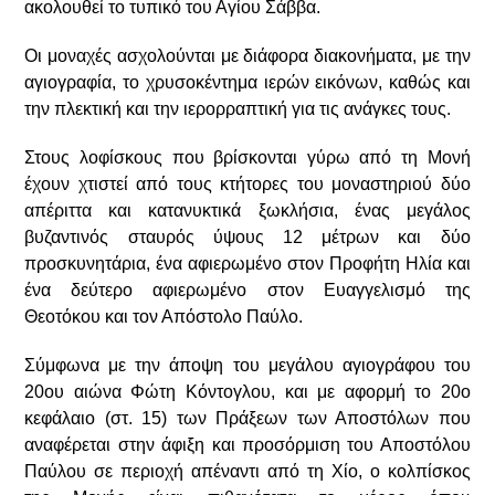
ακολουθεί το τυπικό του Αγίου Σάββα.
Οι μοναχές ασχολούνται με διάφορα διακονήματα, με την
αγιογραφία, το χρυσοκέντημα ιερών εικόνων, καθώς και
την πλεκτική και την ιερορραπτική για τις ανάγκες τους.
Στους λοφίσκους που βρίσκονται γύρω από τη Μονή
έχουν χτιστεί από τους κτήτορες του μοναστηριού δύο
απέριττα και κατανυκτικά ξωκλήσια, ένας μεγάλος
βυζαντινός σταυρός ύψους 12 μέτρων και δύο
προσκυνητάρια, ένα αφιερωμένο στον Προφήτη Ηλία και
ένα δεύτερο αφιερωμένο στον Ευαγγελισμό της
Θεοτόκου και τον Απόστολο Παύλο.
Σύμφωνα με την άποψη του μεγάλου αγιογράφου του
20ου αιώνα Φώτη Κόντογλου, και με αφορμή το 20ο
κεφάλαιο (στ. 15) των Πράξεων των Αποστόλων που
αναφέρεται στην άφιξη και προσόρμιση του Αποστόλου
Παύλου σε περιοχή απέναντι από τη Χίο, ο κολπίσκος