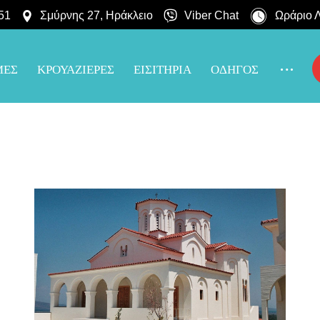
51
Σμύρνης 27, Ηράκλειο
Viber Chat
Ωράριο Λ
ΜΕΣ
ΚΡΟΥΑΖΙΕΡΕΣ
ΕΙΣΙΤΗΡΙΑ
ΟΔΗΓΟΣ