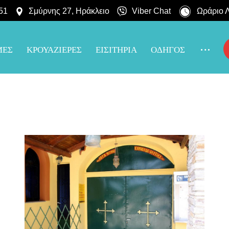
51
Σμύρνης 27, Ηράκλειο
Viber Chat
Ωράριο Λ
ΜΕΣ
ΚΡΟΥΑΖΙΕΡΕΣ
ΕΙΣΙΤΗΡΙΑ
ΟΔΗΓΟΣ