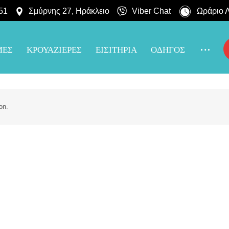
51
Σμύρνης 27, Ηράκλειο
Viber Chat
Ωράριο Λ
ΜΕΣ
ΚΡΟΥΑΖΙΕΡΕΣ
ΕΙΣΙΤΗΡΙΑ
ΟΔΗΓΟΣ
on.