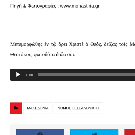
Πηγή & Φωτογραφίες : www.monastiria.gr
Μετεμορφώθης ἐν τῷ ὄρει Χριστὲ ὁ Θεός, δείξας τοῖς Μα
Θεοτόκου, φωτοδότα δόξα σοι.
Audio
00:00
Player
ΜΑΚΕΔΟΝΙΑ
ΝΟΜΟΣ ΘΕΣΣΑΛΟΝΙΚΗΣ