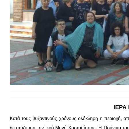
ΙΕΡΑ
Κατά τους βυζαντινούς χρόνους ολόκληρη η περιοχή, απ
δεσπόζουσα την Ιερά Μονή Χορταϊτίσσης. Η Πρόνοια του 