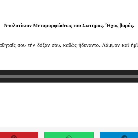
Ἀπολυτίκιον Μεταμορφώσεως τοῦ Σωτῆρος. Ἦχος βαρύς.
θηταῖς σου τὴν δόξαν σου, καθὼς ἠδυναντο. Λάμψον καὶ ἡμῖν