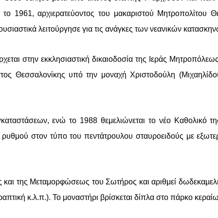
ο 1961, αρχιερατεύοντος του μακαριστού Μητροπολίτου Θε
ο ουσιαστικά λειτούργησε για τις ανάγκες των νεανικών κατασ
ιέρχεται στην εκκλησιαστική δικαιοδοσία της Ιεράς Μητροπόλε
ος Θεσσαλονίκης υπό την μοναχή Χριστοδούλη (Μιχαηλίδου
γκαταστάσεων, ενώ το 1988 θεμελιώνεται το νέο Καθολικό τ
ύ ρυθμού στον τύπο του πεντάτρουλου σταυροειδούς με εξωτερ
ς και της Μεταμορφώσεως του Σωτήρος και αριθμεί δωδεκαμελή
εροραπτική κ.λ.π.). Το μοναστήρι βρίσκεται δίπλα στο πάρκο κερ