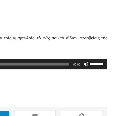
 τοῖς ἁμαρτωλοῖς, τὸ φῶς σου τὸ ἀΐδιον, πρεσβείαις τῆς
Use
00:00
Up/Down
Arrow
keys
to
increase
or