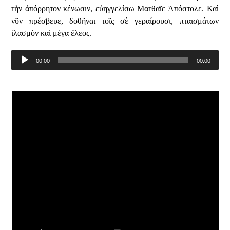
τὴν ἀπόρρητον κένωσιν, εὐηγγελίσω Ματθαῖε Ἀπόστολε. Καὶ
νῦν πρέσβευε, δοθῆναι τοῖς σὲ γεραίρουσι, πταισμάτων
ἱλασμὸν καὶ μέγα ἔλεος.
Audio
00:00
00:00
Player