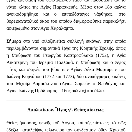
νότιο κλίτος της Αγίας Παρασκευής. Μέσα στον 18ο αιώνα
ανοικοδομήθηκε και ο επιπεδόστεγος νάρθηκας, στο
βορειοανατολικό άκρο του οποίου διαμορφώθηκε παρεκκλήσι
αφιερωμένο στον Άγιο Χαράλαμπο.
Σήμερα στο ναό φιλοξενείται συλλογή εικόνων στην οποία
περιλαμβάνονται σημαντικά έργα της Κρητικής Σχολής, όπως
η Σταύρωση του Γεωργίου Καστροφύλακα (1752), η Αγία
Αικατερίνη του Ιερεμία Παλλαδά, η Σταύρωση και ο Άγιος
Τίτος και σκηνές του βίου των Αγίων Δέκα Μαρτύρων του
Ιωάννη Κορνάρου (1772 και 1773), δύο ανυπόγραφες εικόνες
του Μιχαήλ Δαμασκηνού (Άγιος Συμεών ο Θεοδόχος και
Άγιος Ιωάννης Πρόδρομος – 16ος αιώνας) και άλλα.
Ἀπολυτίκιον. Ἦχος γ’. Θείας πίστεως.
Θείας ἤκουσας, φωνῆς τοῦ Λόγου, καὶ τῆς πίστεως, τὸ φῶς
ἐδέξω, καταλείψας τελωνείου τὸν σύνδεσμον· ὅθεν Χριστοῦ