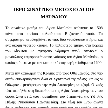
ΙΕΡΟ ΣΙΝΑΪΤΙΚΟ ΜΕΤΟΧΙΟ ΑΓΙΟΥ
ΜΑΤΘΑΙΟΥ
Το σιναΐτικο μετόχι του Αγίου Ματθαίου κτίστηκε το 1508
πάνω στα ερείπια παλαιότερου Βυζαντινού ναού. Το
συγκρότημα περιλαμβάνει το ναό, δύο νεοκλασικά κτήρια και
ένα ακόμη νεότερο κτίσμα. Το παλαιότερο τμήμα, στα βόρεια
του δίκλιτου με εγκάρσιο νάρθηκα ναού, αποτελεί ο
μονόκλιτος καμαροσκέπαστος ναΐσκος του Αγίου Ματθαίου, ο
οποίος σύμφωνα με την κτητορική επιγραφή κτίσθηκε το 1600.
Μετά την κατάληψη της Κρήτης από τους Οθωμανούς, στο ναό
αυτόν εκκλησιάζονταν όλοι οι Χριστιανοί της πόλης, καθώς οι
Οθωμανοί μετέτρεψαν την Αγία Αικατερίνη σε τζαμί. Ο ναός
τότε περιήλθε στη δικαιοδοσία της Αγίας Αικατερίνης των του
όρους Σινά μετά από παρέμβαση του διερμηνέα της Υψηλής
Πύλης, Νικούσιου Παναγιωτάκη. Στα τέλη του 17ου αιώνα
έγινε επέκταση του υφιστάμενου ναού και προσετέθη και το