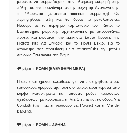
μπορείτε να συμμετάσχετε στην ολοήμερη εκδρομή στην
πόλη που είναι συνώνυμη με την τέχνη της Αναγέννησης,
τη Φλωρεντία (απαιτείται minimum συμμετοχή). Θα
περιηγηθούμε πεζή και θα δούμε το μεγαλοπρεπές
Ντουόμο με το περίφημο καμπαναριό του Τζιότο, το
Βαπτιστήριο, ρωμαϊκής αρχιτεκτονικής με μπρούντζινες
πόρτες και μωσαϊκά, την εκκλησία Σάντα Κρότσε, την
Πιάτσα Ντε Λα Σινιορία και το Πόντε Βέκιο. Για το
απόγευμα σας προτείνουμε να επισκεφθείτε την μποέμ
συνοικία Trastevere στη Ρώμη.
η
4
μέρα : ΡΩΜΗ (ΕΛΕΥΘΕΡΗ ΜΕΡΑ)
Πρωινό και χρόνος ελεύθερος για να περιηγηθείτε στους
εμπορικούς δρόμους της πόλης οι οποίοι είναι γεμάτοι από
κομψά καταστήματα και μπουτίκ μόδας κορυφαίων
σχεδιαστών, με κυριότερες τη Via Sistina και τις οδούς Via
Condotti (την Πέμπτη λεωφόρο της Ρώμης) και τη Via del
Babuino.
η
5
μέρα : ΡΩΜΗ – ΑΘΗΝΑ