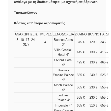
ανάλογα με τη διαθεσιμότητα, με σχετική επιβάρυνση.
Τιμοκατάλογος :
Κόστος κατ’ άτομο αεροπορικώς
ΑΝΑΧΩΡΗΣΕΙΣ
ΗΜΕΡΕΣ
ΞΕΝΟΔΟΧΕΙΑ
2ΚΛΙΝΟ
1ΚΛΙΝΟ
ΠΑΙΔΙ
3, 10, 17, 24,
Buenos Aires
4
375 €
120 €
345 €
31/7
3*
Villa Grazioli
445 €
130 €
415 €
Hotel 4*
Oxford Hotel
495 €
130 €
465 €
4*
Unaway
Empire Palace
555 €
240 €
525 €
4*
Monti Palace
585 €
230 €
555 €
4*
Ludovisi
585 €
230 €
555 €
Palace 4*
Imperiale 4*
685 €
310 €
655 €
Rose Garden