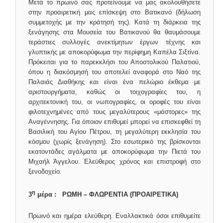
Μετά το πρωινό σας προτείνουμε να μας ακολουθήσετε
στην προαιρετική μας επίσκεψη στο Βατικανό (δήλωση
συμμετοχής με την κράτησή της). Κατά τη διάρκεια της
ξενάγησης στα Μουσεία του Βατικανού θα θαυμάσουμε
τεράστιες συλλογές ανεκτίμητων έργων τέχνης και
γλυπτικής με αποκορύφωμα την περίφημη Καπέλα Σιξτίνα.
Πρόκειται για το παρεκκλήσι του Αποστολικού Παλατιού,
όπου η διακόσμησή του αποτελεί αναφορά στο Ναό της
Παλαιάς Διαθήκης και είναι ένα πελώριο έκθεμα με
αριστουργήματα, καθώς οι τοιχογραφίες του, η
αρχιτεκτονική του, οι νωπογραφίες, οι οροφές του είναι
φιλοτεχνημένες από τους μεγαλύτερους «μάστορες» της
Αναγέννησης. Για όποιον επιθυμεί μπορεί να επισκεφθεί τη
Βασιλική του Αγίου Πέτρου, τη μεγαλύτερη εκκλησία του
κόσμου (χωρίς ξενάγηση). Στο εσωτερικό της βρίσκονται
εκατοντάδες αγάλματα με αποκορύφωμα την Πιετά του
Μιχαήλ Άγγελου. Ελεύθερος χρόνος και επιστροφή στο
ξενοδοχείο.
η
3
μέρα : ΡΩΜΗ – ΦΛΩΡΕΝΤΙΑ (ΠΡΟΑΙΡΕΤΙΚΑ)
Πρωινό και ημέρα ελεύθερη. Εναλλακτικά όσοι επιθυμείτε