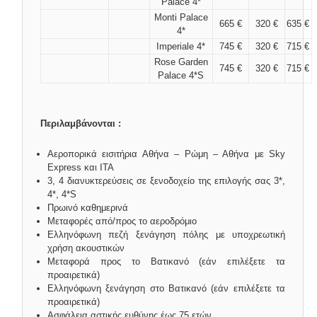
Palace 4*
Monti Palace
665 €
320 €
635 €
4*
Imperiale 4*
745 €
320 €
715 €
Rose Garden
745 €
320 €
715 €
Palace 4*S
Περιλαμβάνονται :
Αεροπορικά εισιτήρια Αθήνα – Ρώμη – Αθήνα με Sky
Express και ITA
3, 4 διανυκτερεύσεις σε ξενοδοχείο της επιλογής σας 3*,
4*, 4*S
Πρωινό καθημερινά
Μεταφορές από/προς το αεροδρόμιο
Ελληνόφωνη πεζή ξενάγηση πόλης με υποχρεωτική
χρήση ακουστικών
Μεταφορά προς το Βατικανό (εάν επιλέξετε τα
προαιρετικά)
Ελληνόφωνη ξενάγηση στο Βατικανό (εάν επιλέξετε τα
προαιρετικά)
Ασφάλεια αστικής ευθύνης έως 75 ετών