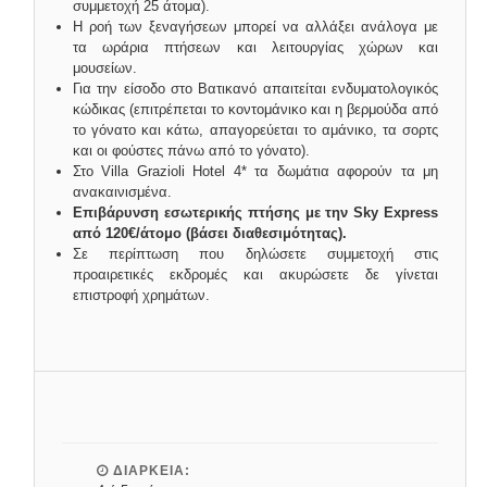
συμμετοχή 25 άτομα).
Η ροή των ξεναγήσεων μπορεί να αλλάξει ανάλογα με
τα ωράρια πτήσεων και λειτουργίας χώρων και
μουσείων.
Για την είσοδο στο Βατικανό απαιτείται ενδυματολογικός
κώδικας (επιτρέπεται το κοντομάνικο και η βερμούδα από
το γόνατο και κάτω, απαγορεύεται το αμάνικο, τα σορτς
και οι φούστες πάνω από το γόνατο).
Στο Villa Grazioli Hotel 4* τα δωμάτια αφορούν τα μη
ανακαινισμένα.
Επιβάρυνση εσωτερικής πτήσης με την Sky Express
από 120€/άτομο (βάσει διαθεσιμότητας).
Σε περίπτωση που δηλώσετε συμμετοχή στις
προαιρετικές εκδρομές και ακυρώσετε δε γίνεται
επιστροφή χρημάτων.
ΔΙΑΡΚΕΙΑ: