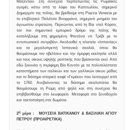
Μαξέντιου. Στη συνέχεια περπατώντας τις Ρωμαϊκές
αγορές κάτω από το λόφο του Καπιτωλίου, σημερινό
Δημαρχείο της πόλης, θα βρεθούμε στη Piazza Venezia με
το επιβλητικό Παλάτσο Βιτορριάνο, σημερινό μνημείο του
άγνωστου στρατιώτη. Περνώντας από τη Βία ντελ Κόρσο,
τον πιο σημαντικό εμπορικό δρόμο της πόλης θα
καταλήξουμε στη φημισμένη Φοντάνα ντι Τρέβι με το
εντυπωσιακό σιντριβάνι. Ακολουθεί η πλατεία «Ισπανίας»
και τα μεγαλοπρεπή Ισπανικά σκαλιά, όπου θα
θαυμάσουμε τον οβελίσκο και την όμορφη εκκλησία αλλά
και τους οίκους υψηλής ραπτικής που βρίσκονται εκεί. Από
εδώ ξεκινάει η περίφημη Βία Κοντότι µε τα πολυτελέστατα
καταστήματα των ιταλικών και των γαλλικών οίκων μόδας
και το διάσημο ιστορικό καφέ «Γκρέκο» που λειτουργεί από
το 1760. Ανεβαίνοντας τα διάσημα σκαλοπάτια θα
θαυμάσουμε τη Ρώμη από ψηλά και στη συνέχεια θα
επιβιβασθούμε στο λεωφορείο. Μεταφορά στο ξενοδοχείο
και τακτοποίηση στα δωμάτια.
η
2
μέρα : ΜΟΥΣΕΙΑ ΒΑΤΙΚΑΝΟΥ & ΒΑΣΙΛΙΚΗ ΑΓΙΟΥ
ΠΕΤΡΟΥ (ΠΡΟΑΙΡΕΤΙΚΑ)