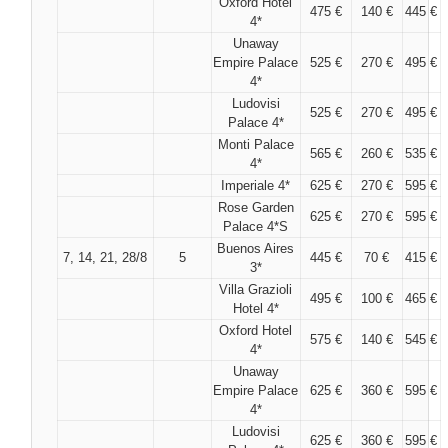
Oxford Hotel
475 €
140 €
445 €
4*
Unaway
Empire Palace
525 €
270 €
495 €
4*
Ludovisi
525 €
270 €
495 €
Palace 4*
Monti Palace
565 €
260 €
535 €
4*
Imperiale 4*
625 €
270 €
595 €
Rose Garden
625 €
270 €
595 €
Palace 4*S
Buenos Aires
7, 14, 21, 28/8
5
445 €
70 €
415 €
3*
Villa Grazioli
495 €
100 €
465 €
Hotel 4*
Oxford Hotel
575 €
140 €
545 €
4*
Unaway
Empire Palace
625 €
360 €
595 €
4*
Ludovisi
625 €
360 €
595 €