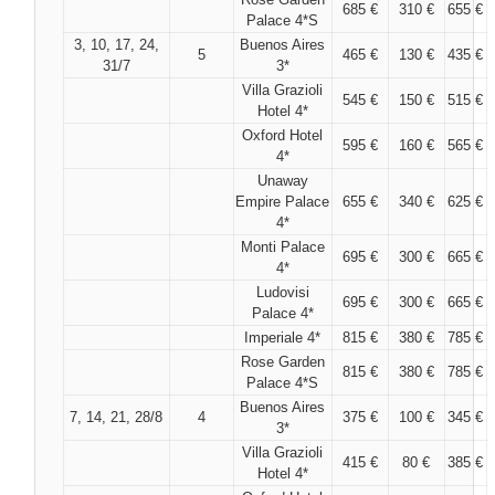
685 €
310 €
655 €
Palace 4*S
3, 10, 17, 24,
Buenos Aires
5
465 €
130 €
435 €
31/7
3*
Villa Grazioli
545 €
150 €
515 €
Hotel 4*
Oxford Hotel
595 €
160 €
565 €
4*
Unaway
Empire Palace
655 €
340 €
625 €
4*
Monti Palace
695 €
300 €
665 €
4*
Ludovisi
695 €
300 €
665 €
Palace 4*
Imperiale 4*
815 €
380 €
785 €
Rose Garden
815 €
380 €
785 €
Palace 4*S
Buenos Aires
7, 14, 21, 28/8
4
375 €
100 €
345 €
3*
Villa Grazioli
415 €
80 €
385 €
Hotel 4*