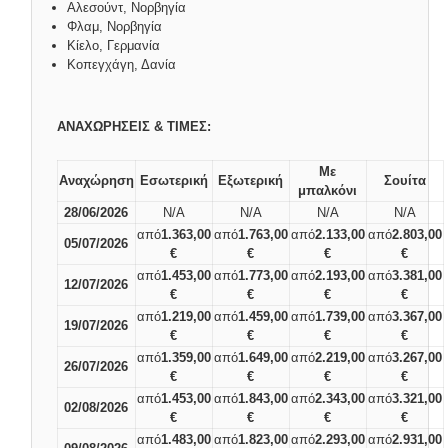
Aλεσούντ, Νορβηγία
Φλαμ, Νορβηγία
Κίελο, Γερμανία
Κοπεγχάγη, Δανία
ΑΝΑΧΩΡΗΣΕΙΣ & ΤΙΜΕΣ:
Με
Αναχώρηση
Εσωτερική
Εξωτερική
Σουίτα
μπαλκόνι
28/06/2026
N/A
N/A
N/A
N/A
από
1.363,00
από
1.763,00
από
2.133,00
από
2.803,00
05/07/2026
€
€
€
€
από
1.453,00
από
1.773,00
από
2.193,00
από
3.381,00
12/07/2026
€
€
€
€
από
1.219,00
από
1.459,00
από
1.739,00
από
3.367,00
19/07/2026
€
€
€
€
από
1.359,00
από
1.649,00
από
2.219,00
από
3.267,00
26/07/2026
€
€
€
€
από
1.453,00
από
1.843,00
από
2.343,00
από
3.321,00
02/08/2026
€
€
€
€
από
1.483,00
από
1.823,00
από
2.293,00
από
2.931,00