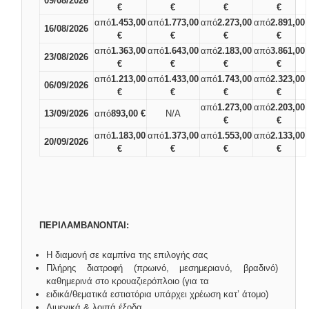
09/08/2026
€
€
€
€
από
1.453,00
από
1.773,00
από
2.273,00
από
2.891,00
16/08/2026
€
€
€
€
από
1.363,00
από
1.643,00
από
2.183,00
από
3.861,00
23/08/2026
€
€
€
€
από
1.213,00
από
1.433,00
από
1.743,00
από
2.323,00
06/09/2026
€
€
€
€
από
1.273,00
από
2.203,00
13/09/2026
από
893,00 €
N/A
€
€
από
1.183,00
από
1.373,00
από
1.553,00
από
2.133,00
20/09/2026
€
€
€
€
ΠΕΡΙΛΑΜΒΑΝΟΝΤΑΙ:
Η διαμονή σε καμπίνα της επιλογής σας
Πλήρης διατροφή (πρωινό, μεσημεριανό, βραδινό)
καθημερινά στο κρουαζιερόπλοιο (για τα
ειδικά/θεματικά εστιατόρια υπάρχει χρέωση κατ’ άτομο)
Λιμενικά & λοιπά έξοδα