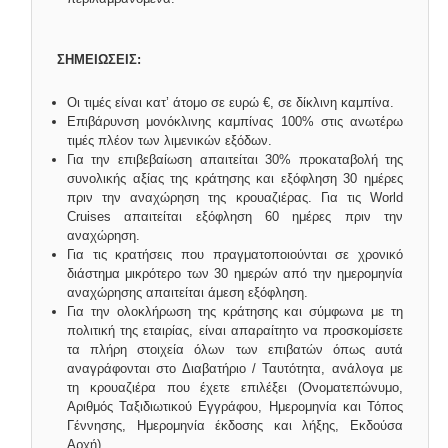
ΣΗΜΕΙΩΣΕΙΣ:
Οι τιμές είναι κατ’ άτομο σε ευρώ €, σε δίκλινη καμπίνα.
Επιβάρυνση μονόκλινης καμπίνας 100% στις ανωτέρω
τιμές πλέον των λιμενικών εξόδων.
Για την επιβεβαίωση απαιτείται 30% προκαταβολή της
συνολικής αξίας της κράτησης και εξόφληση 30 ημέρες
πριν την αναχώρηση της κρουαζιέρας. Για τις World
Cruises απαιτείται εξόφληση 60 ημέρες πριν την
αναχώρηση.
Για τις κρατήσεις που πραγματοποιούνται σε χρονικό
διάστημα μικρότερο των 30 ημερών από την ημερομηνία
αναχώρησης απαιτείται άμεση εξόφληση.
Για την ολοκλήρωση της κράτησης και σύμφωνα με τη
πολιτική της εταιρίας, είναι απαραίτητο να προσκομίσετε
τα πλήρη στοιχεία όλων των επιβατών όπως αυτά
αναγράφονται στο Διαβατήριο / Ταυτότητα, ανάλογα με
τη κρουαζιέρα που έχετε επιλέξει (Ονοματεπώνυμο,
Αριθμός Ταξιδιωτικού Εγγράφου, Ημερομηνία και Τόπος
Γέννησης, Ημερομηνία έκδοσης και λήξης, Εκδούσα
Αρχή).