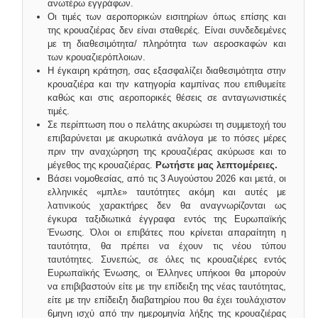
ανωτέρω εγγράφων.
Οι τιμές των αεροπορικών εισιτηρίων όπως επίσης και
της κρουαζιέρας δεν είναι σταθερές. Είναι συνδεδεμένες
με τη διαθεσιμότητα/ πληρότητα των αεροσκαφών και
των κρουαζιερόπλοιων.
Η έγκαιρη κράτηση, σας εξασφαλίζει διαθεσιμότητα στην
κρουαζιέρα και την κατηγορία καμπίνας που επιθυμείτε
καθώς και στις αεροπορικές θέσεις σε ανταγωνιστικές
τιμές.
Σε περίπτωση που ο πελάτης ακυρώσει τη συμμετοχή του
επιβαρύνεται με ακυρωτικά ανάλογα με το πόσες μέρες
πριν την αναχώρηση της κρουαζιέρας ακύρωσε και το
μέγεθος της κρουαζιέρας.
Ρωτήστε μας λεπτομέρειες.
Βάσει νομοθεσίας, από τις 3 Αυγούστου 2026 και μετά, οι
ελληνικές «μπλε» ταυτότητες ακόμη και αυτές με
λατινικούς χαρακτήρες δεν θα αναγνωρίζονται ως
έγκυρα ταξιδιωτικά έγγραφα εντός της Ευρωπαϊκής
Ένωσης. Όλοι οι επιβάτες που κρίνεται απαραίτητη η
ταυτότητα, θα πρέπει να έχουν τις νέου τύπου
ταυτότητες. Συνεπώς, σε όλες τις κρουαζιέρες εντός
Ευρωπαϊκής Ένωσης, οι Έλληνες υπήκοοι θα μπορούν
να επιβιβαστούν είτε με την επίδειξη της νέας ταυτότητας,
είτε με την επίδειξη διαβατηρίου που θα έχει τουλάχιστον
6μηνη ισχύ από την ημερομηνία λήξης της κρουαζιέρας