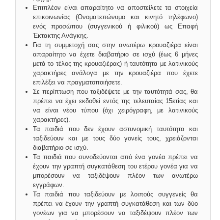
Επιπλέον είναι απαραίτητο να αποστείλετε τα στοιχεία
επικοινωνίας (Ονοματεπώνυμο και κινητό τηλέφωνο)
ενός προσώπου (συγγενικού ή φιλικού) ως Επαφή
Έκτακτης Ανάγκης.
Για τη συμμετοχή σας στην ανωτέρω κρουαζιέρα είναι
απαραίτητο να έχετε διαβατήριο σε ισχύ (έως 6 μήνες
μετά το τέλος της κρουαζιέρας) ή ταυτότητα με λατινικούς
χαρακτήρες ανάλογα με την κρουαζιέρα που έχετε
επιλέξει να πραγματοποιήσετε.
Σε περίπτωση που ταξιδέψετε με την ταυτότητά σας, θα
πρέπει να έχει εκδοθεί εντός της τελευταίας 15ετίας και
να είναι νέου τύπου (όχι χειρόγραφη, με λατινικούς
χαρακτήρες).
Τα παιδιά που δεν έχουν αστυνομική ταυτότητα και
ταξιδεύουν και με τους δύο γονείς τους, χρειάζονται
διαβατήριο σε ισχύ.
Τα παιδιά που συνοδεύονται από ένα γονέα πρέπει να
έχουν την γραπτή συγκατάθεση του ετέρου γονέα για να
μπορέσουν να ταξιδέψουν πλέον των ανωτέρω
εγγράφων.
Τα παιδιά που ταξιδεύουν με λοιπούς συγγενείς θα
πρέπει να έχουν την γραπτή συγκατάθεση και των δύο
γονέων για να μπορέσουν να ταξιδέψουν πλέον των