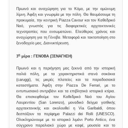
Πρωινό και αναχώρηση για το Κόμο, με την ομώνυμη
λίμνη. Άφιξη και γνωριμία με την πόλη. Θα θαυμάσουμε τη
προκυμαία, την κεντρική Piazza Cavour και τον Καθεδρικό
Ναό, γνωστός για τις διαφορετικές αρχιτεκτονικές
τεχνοτροπίες που ενσωματώνει. Ελεύθερος χρόνος και
αναχώρηση για τη Γένοβα. Μεταφορά και τακτοποίηση στο
ξενοδοχείο μας. Διανυκτέρευση.
η
3
μέρα : ΓΕΝΟΒΑ (ΞΕΝΑΓΗΣΗ)
Πρωινό και η περιήγηση μας ξεκινά από την ιστορική
παλιά πόλη, με τα χαρακτηριστικά στενά σοκάκια
(caruggi), τις μικρές πλατείες και τα παραδοσιακά
καταστήματα. Άφιξη στην Piazza De Ferrari, με το
εντυπωσιακό σιντριβάνι και τα επιβλητικά ιστορικά κτίρια.
Θα επισκεφθούμε τον Καθεδρικό Ναό του Αγίου
Λαυρεντίου (San Lorenzo), μοναδικό δείγμα γοτθικής
αρχιτεκτονικής και ακολουθεί η Via Garibaldi, όπου
δεσπόζουν τα περίφημα Palazzi dei Rolli (UNESCO).
Ολοκληρώνουμε με το ιστορικό λιμάνι Porto Antico, ένα
σύγχρονο παραλιακό χώρο με καφέ, μουσεία και το