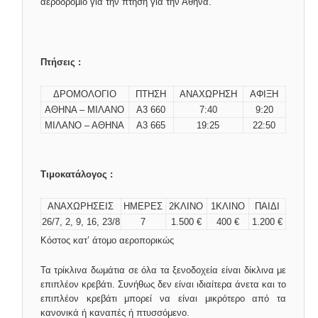
αεροδρόμιο για την πτήση για την Αθήνα.
Πτήσεις :
ΔΡΟΜΟΛΟΓΙΟ
ΠΤΗΣΗ
ΑΝΑΧΩΡΗΣΗ
ΑΦΙΞΗ
ΑΘΗΝΑ – ΜΙΛΑΝΟ
Α3 660
7:40
9:20
ΜΙΛΑΝΟ – ΑΘΗΝΑ
Α3 665
19:25
22:50
Τιμοκατάλογος :
ΑΝΑΧΩΡΗΣΕΙΣ
ΗΜΕΡΕΣ
2ΚΛΙΝΟ
1ΚΛΙΝΟ
ΠΑΙΔΙ
26/7, 2, 9, 16, 23/8
7
1.500 €
400 €
1.200 €
Κόστος κατ’ άτομο αεροπορικώς
Τα τρίκλινα δωμάτια σε όλα τα ξενοδοχεία είναι δίκλινα με
επιπλέον κρεβάτι. Συνήθως δεν είναι ιδιαίτερα άνετα και το
επιπλέον κρεβάτι μπορεί να είναι μικρότερο από τα
κανονικά ή καναπές ή πτυσσόμενο.