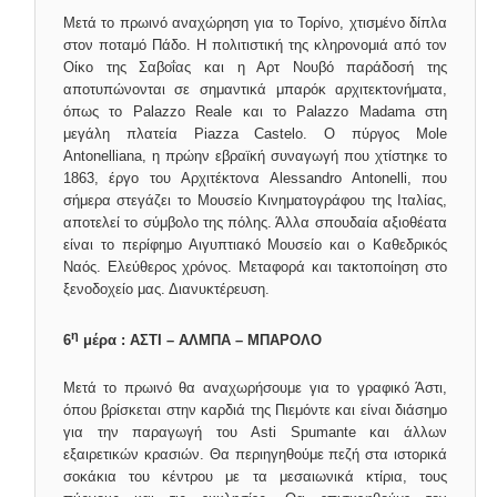
Μετά το πρωινό αναχώρηση για το Τορίνο, χτισμένο δίπλα
στον ποταμό Πάδο. Η πολιτιστική της κληρονομιά από τον
Οίκο της Σαβοΐας και η Αρτ Νουβό παράδοσή της
αποτυπώνονται σε σημαντικά μπαρόκ αρχιτεκτονήματα,
όπως το Palazzo Reale και το Palazzo Madama στη
μεγάλη πλατεία Piazza Castelo. Ο πύργος Mole
Antonelliana, η πρώην εβραϊκή συναγωγή που χτίστηκε το
1863, έργο του Αρχιτέκτονα Alessandro Antonelli, που
σήμερα στεγάζει το Μουσείο Κινηματογράφου της Ιταλίας,
αποτελεί το σύμβολο της πόλης. Άλλα σπουδαία αξιοθέατα
είναι το περίφημο Αιγυπτιακό Μουσείο και ο Καθεδρικός
Ναός. Ελεύθερος χρόνος. Μεταφορά και τακτοποίηση στο
ξενοδοχείο μας. Διανυκτέρευση.
η
6
μέρα : ΑΣΤΙ – ΑΛΜΠΑ – ΜΠΑΡΟΛΟ
Μετά το πρωινό θα αναχωρήσουμε για το γραφικό Άστι,
όπου βρίσκεται στην καρδιά της Πιεμόντε και είναι διάσημο
για την παραγωγή του Asti Spumante και άλλων
εξαιρετικών κρασιών. Θα περιηγηθούμε πεζή στα ιστορικά
σοκάκια του κέντρου με τα μεσαιωνικά κτίρια, τους