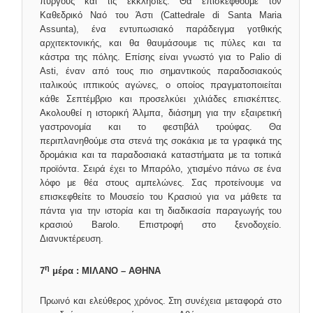
πύργους και τις εκκλησίες. Θα επισκεφθούμε τον
Καθεδρικό Ναό του Άστι (Cattedrale di Santa Maria
Assunta), ένα εντυπωσιακό παράδειγμα γοτθικής
αρχιτεκτονικής, και θα θαυμάσουμε τις πύλες και τα
κάστρα της πόλης. Επίσης είναι γνωστό για το Palio di
Asti, έναν από τους πιο σημαντικούς παραδοσιακούς
ιταλικούς ιππικούς αγώνες, ο οποίος πραγματοποιείται
κάθε Σεπτέμβριο και προσελκύει χιλιάδες επισκέπτες.
Ακολουθεί η ιστορική Άλμπα, διάσημη για την εξαιρετική
γαστρονομία και το φεστιβάλ τρούφας. Θα
περιπλανηθούμε στα στενά της σοκάκια με τα γραφικά της
δρομάκια και τα παραδοσιακά καταστήματα με τα τοπικά
προϊόντα. Σειρά έχει το Μπαρόλο, χτισμένο πάνω σε ένα
λόφο με θέα στους αμπελώνες. Σας προτείνουμε να
επισκεφθείτε το Μουσείο του Κρασιού για να μάθετε τα
πάντα για την ιστορία και τη διαδικασία παραγωγής του
κρασιού Barolo. Επιστροφή στο ξενοδοχείο.
Διανυκτέρευση.
η
7
μέρα : ΜΙΛΑΝΟ – ΑΘΗΝΑ
Πρωινό και ελεύθερος χρόνος. Στη συνέχεια μεταφορά στο