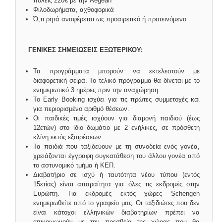
πόλεις 220€ με την Aegean
Φιλοδωρήματα, αχθοφορικά
Ό,τι ρητά αναφέρεται ως προαιρετικό ή προτεινόμενο
ΓΕΝΙΚΕΣ ΣΗΜΕΙΩΣΕΙΣ ΕΞΩΤΕΡΙΚΟΥ:
Τα προγράμματα μπορούν να εκτελεστούν με
διαφορετική σειρά. Το τελικό πρόγραμμα θα δίνεται με το
ενημερωτικό 3 ημέρες πριν την αναχώρηση.
Το Early Booking ισχύει για τις πρώτες συμμετοχές και
για περιορισμένο αριθμό θέσεων.
Οι παιδικές τιμές ισχύουν για διαμονή παιδιού (έως
12ετών) στο ίδιο δωμάτιο με 2 ενήλικες, σε πρόσθετη
κλίνη εκτός εξαιρέσεων.
Τα παιδιά που ταξιδεύουν με τη συνοδεία ενός γονέα,
χρειάζονται έγγραφη συγκατάθεση του άλλου γονέα από
το αστυνομικό τμήμα ή ΚΕΠ.
Διαβατήριο σε ισχύ ή ταυτότητα νέου τύπου (εντός
15ετίας) είναι απαραίτητα για όλες τις εκδρομές στην
Ευρώπη. Για εκδρομές εκτός χώρες Schengen
ενημερωθείτε από το γραφείο μας. Οι ταξιδιώτες που δεν
είναι κάτοχοι ελληνικών διαβατηρίων πρέπει να
επικοινωνούν με την πρεσβεία της χώρας που θα