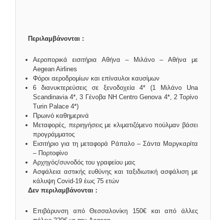
Περιλαμβάνονται :
Αεροπορικά εισιτήρια Αθήνα – Μιλάνο – Αθήνα με
Aegean Airlines
Φόροι αεροδρομίων και επίναυλοι καυσίμων
6 διανυκτερεύσεις σε ξενοδοχεία 4* (1 Μιλάνο Una
Scandinavia 4*, 3 Γένοβα NH Centro Genova 4*, 2 Τορίνο
Turin Palace 4*)
Πρωινό καθημερινά
Μεταφορές, περιηγήσεις με κλιματιζόμενο πούλμαν βάσει
προγράμματος
Εισιτήριο για τη μεταφορά Ράπαλο – Σάντα Μαργκαρίτα
– Πορτοφίνο
Αρχηγός/συνοδός του γραφείου μας
Ασφάλεια αστικής ευθύνης και ταξιδιωτική ασφάλιση με
κάλυψη Covid-19 έως 75 ετών
Δεν περιλαμβάνονται :
Επιβάρυνση από Θεσσαλονίκη 150€ και από άλλες