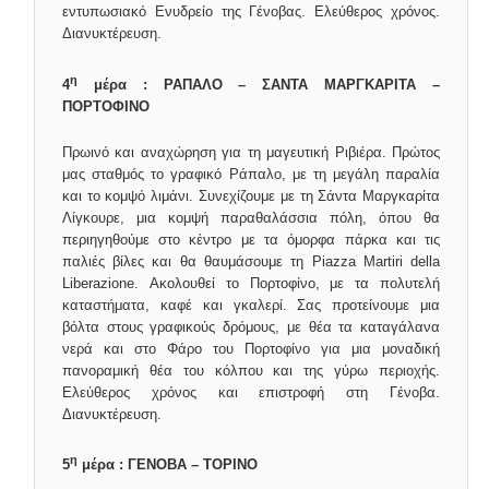
εντυπωσιακό Ενυδρείο της Γένοβας. Ελεύθερος χρόνος.
Διανυκτέρευση.
η
4
μέρα : ΡΑΠΑΛΟ – ΣΑΝΤΑ ΜΑΡΓΚΑΡΙΤΑ –
ΠΟΡΤΟΦΙΝΟ
Πρωινό και αναχώρηση για τη μαγευτική Ριβιέρα. Πρώτος
μας σταθμός το γραφικό Ράπαλο, με τη μεγάλη παραλία
και το κομψό λιμάνι. Συνεχίζουμε με τη Σάντα Μαργκαρίτα
Λίγκουρε, μια κομψή παραθαλάσσια πόλη, όπου θα
περιηγηθούμε στο κέντρο με τα όμορφα πάρκα και τις
παλιές βίλες και θα θαυμάσουμε τη Piazza Martiri della
Liberazione. Ακολουθεί το Πορτοφίνο, με τα πολυτελή
καταστήματα, καφέ και γκαλερί. Σας προτείνουμε μια
βόλτα στους γραφικούς δρόμους, με θέα τα καταγάλανα
νερά και στο Φάρο του Πορτοφίνο για μια μοναδική
πανοραμική θέα του κόλπου και της γύρω περιοχής.
Ελεύθερος χρόνος και επιστροφή στη Γένοβα.
Διανυκτέρευση.
η
5
μέρα : ΓΕΝΟΒΑ – ΤΟΡΙΝΟ