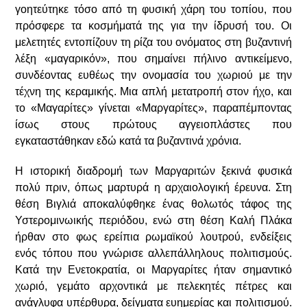
γοητεύτηκε τόσο από τη φυσική χάρη του τοπίου, που
πρόσφερε τα κοσμήματά της για την ίδρυσή του. Οι
μελετητές εντοπίζουν τη ρίζα του ονόματος στη βυζαντινή
λέξη «μαγαρικόν», που σημαίνει πήλινο αντικείμενο,
συνδέοντας ευθέως την ονομασία του χωριού με την
τέχνη της κεραμικής. Μια απλή μετατροπή στον ήχο, και
το «Μαγαρίτες» γίνεται «Μαργαρίτες», παραπέμποντας
ίσως στους πρώτους αγγειοπλάστες που
εγκαταστάθηκαν εδώ κατά τα βυζαντινά χρόνια.
Η ιστορική διαδρομή των Μαργαριτών ξεκινά φυσικά
πολύ πριν, όπως μαρτυρά η αρχαιολογική έρευνα. Στη
θέση Βιγλιά αποκαλύφθηκε ένας θολωτός τάφος της
Υστερομινωικής περιόδου, ενώ στη θέση Καλή Πλάκα
ήρθαν στο φως ερείπια ρωμαϊκού λουτρού, ενδείξεις
ενός τόπου που γνώρισε αλλεπάλληλους πολιτισμούς.
Κατά την Ενετοκρατία, οι Μαργαρίτες ήταν σημαντικό
χωριό, γεμάτο αρχοντικά με πελεκητές πέτρες και
ανάγλυφα υπέρθυρα, δείγματα ευημερίας και πολιτισμού.