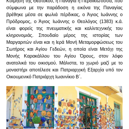
Κοίμηση της Θεοτόκου, η Παναγία η Περδικιώτισσα, που
σύμφωνα με την παράδοση η εικόνα της Παναγίας
βρέθηκε μέσα σε φωλιά πέρδικας, ο Άγιος Ιωάννης ο
Πρόδρομος, ο Άγιος Ιωάννης ο Θεολόγος (1383) κ.ά.
είναι φορείς της πνευματικής και καλλιτεχνικής του
κληρονομιάς. Σπουδαίο μέρος της ιστορίας των
Μαργαριτών είναι και η Ιερά Μονή Μεταμορφώσεως του
Σωτήρος και Αγίου Γεδεών, η οποία είναι Μετόχι της
Μονής Καρακάλλου του Αγίου Όρους, στον λόφο
ανατολικά του οικισμού. Μάλιστα, το χωριό μαζί με το
μοναστήρι αποτέλεσε και Πατριαρχική Εξαρχία υπό τον
Οικουμενικό Πατριάρχη Ιωαννίκιο Β΄.