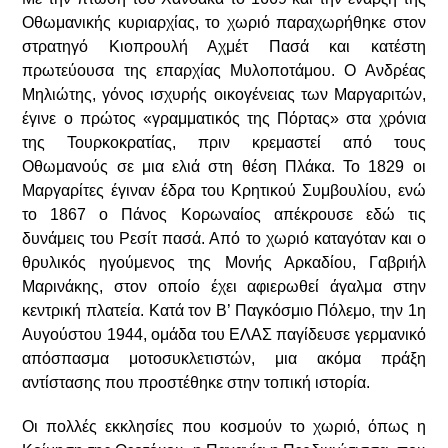
Οθωμανικής κυριαρχίας, το χωριό παραχωρήθηκε στον
στρατηγό Κιοπρουλή Αχμέτ Πασά και κατέστη
πρωτεύουσα της επαρχίας Μυλοποτάμου. Ο Ανδρέας
Μηλιώτης, γόνος ισχυρής οικογένειας των Μαργαριτών,
έγινε ο πρώτος «γραμματικός της Πόρτας» στα χρόνια
της Τουρκοκρατίας, πριν κρεμαστεί από τους
Οθωμανούς σε μια ελιά στη θέση Πλάκα. Το 1829 οι
Μαργαρίτες έγιναν έδρα του Κρητικού Συμβουλίου, ενώ
το 1867 ο Πάνος Κορωναίος απέκρουσε εδώ τις
δυνάμεις του Ρεσίτ πασά. Από το χωριό καταγόταν και ο
θρυλικός ηγούμενος της Μονής Αρκαδίου, Γαβριήλ
Μαρινάκης, στον οποίο έχει αφιερωθεί άγαλμα στην
κεντρική πλατεία. Κατά τον Β’ Παγκόσμιο Πόλεμο, την 1η
Αυγούστου 1944, ομάδα του ΕΛΑΣ παγίδευσε γερμανικό
απόσπασμα μοτοσυκλετιστών, μια ακόμα πράξη
αντίστασης που προστέθηκε στην τοπική ιστορία.
Οι πολλές εκκλησίες που κοσμούν το χωριό, όπως η