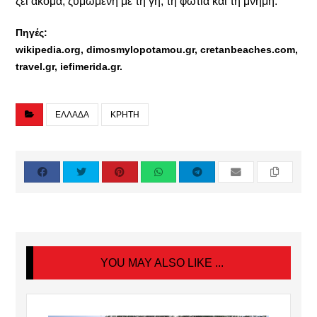
ζει ακόμα, ζυμωμένη με τη γη, τη φωτιά και τη μνήμη.
Πηγές:
wikipedia.org, dimosmylopotamou.gr, cretanbeaches.com,
travel.gr, iefimerida.gr.
ΕΛΛΑΔΑ
ΚΡΗΤΗ
YOU MAY ALSO LIKE ...