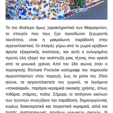
Το πιο ιδιαίτερο όμως χαρακτηριστικό των Μαργαριτών,
το στοιχείο που τους έχει προσδώσει ξεχωριστή
ταυτότητα, είναι η μακραίωνη παράδοση στην
αγγειοπλαστική. Οι πλαγιές γύρω από το χωριό κρύβουν
άργιλο εξαιρετικής ποιότητας, και αυτή η ευλογημένη
πρώτη ύλη εξηγεί την ανάπτυξη μιας τέχνης που κρατά
από τα μινωικά χρόνια. Από τον 18ο αιώνα, όταν ο
περιηγητής Richard Pococke κατέγραψε την παρουσία
αγγειοπλαστών στην περιοχή, έως τα μέσα του 20ού
αιώνα, τα αγγειοπλαστεία του χωριού, τα λεγόμενα
«τσικαλαριά», παρήγαν κεραμικά οικιακής χρήσης, όπως
πιθάρια, στάμνες, πιάτα. Σήμερα, οι απόγονοι εκείνων
των τεχνιτών συνεχίζουν την παράδοση, δημιουργώντας
κυρίως διακοσμητικά και τουριστικά κεραμικά, αλλά και
πιστές αναπαραγωγές αρχαίων μινωικών σκευών. Η